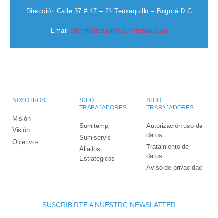
Dirección
Calle 37 # 17 – 21 Teusaquillo – Bogotá D.C
Email
administracion@sumifondo.com
NOSOTROS
SITIO
SITIO
TRABAJADORES
TRABAJADORES
Misión
Sumitemp
Autorización uso de
Visión
datos
Sumiservis
Objetivos
Tratamiento de
Aliados
datos
Estratégicos
Aviso de privacidad
SUSCRIBIRTE A NUESTRO NEWSLATTER