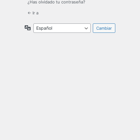
¿Has olvidado tu contraseña?
← Ir a
Idioma